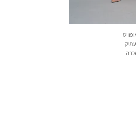
פוויט
עתיק
כרה