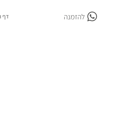
להזמנה
More
דף ה