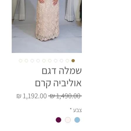
שמלה דגם
אוליביה קרם
מחיר
מחיר
 ‏1,490.00 ‏₪ 
רגיל
מבצע
צבע
*