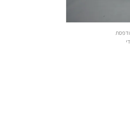
מודפסת
י