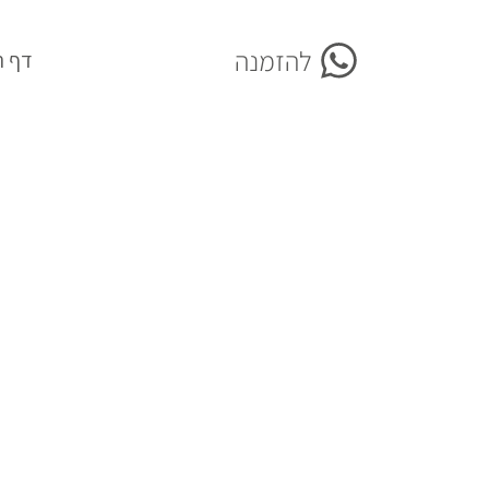
להזמנה
More
דף ה