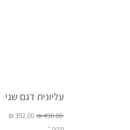
עליונית דגם שני
מחיר
מחי
 ‏490.00 ‏₪ 
רגיל
מבצ
מידות
*