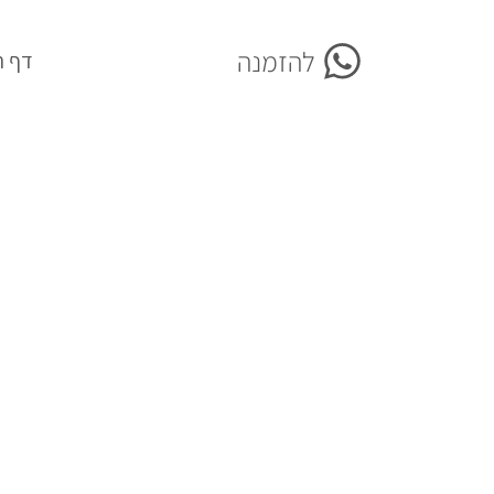
להזמנה
More
דף ה