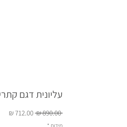
עליונית דגם קתרין
מחיר
מחי
 ‏890.00 ‏₪ 
רגיל
מבצ
מידות
*