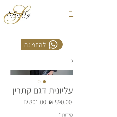
להזמנה
עליונית דגם קתרין
מחיר
מחיר
 ‏890.00 ‏₪ 
רגיל
מבצע
מידות
*