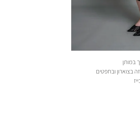
 במותן
ה בצוארון ובחפטים
יז