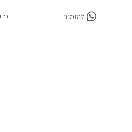
להזמנה
More
דף ה