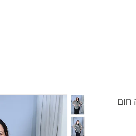
 חום
ר