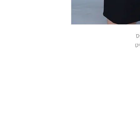
פס
יט