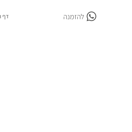
להזמנה
More
דף ה