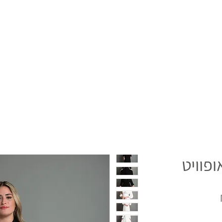
פוויט
מחיר
מבצע