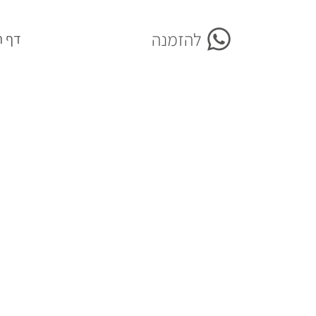
להזמנה
More
דף ה