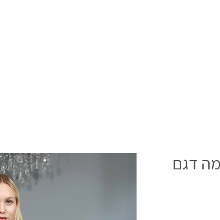
מה דגם
ר