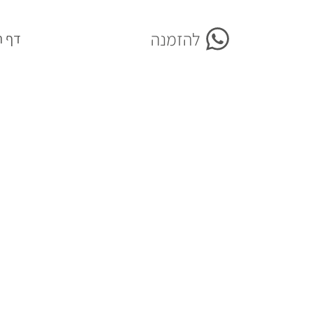
להזמנה
More
דף ה