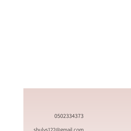
0502334373
shulys122@gmail.com