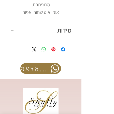
מכופתרת
אופוואיט שחור ואפור
מידות
קיים במידות 42-56
להזמנה בוואצאפ