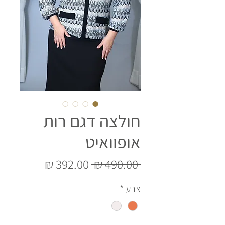
חולצה דגם רות
אופוואיט
מחיר
מחיר
 ‏490.00 ‏₪ 
רגיל
מבצע
צבע
*