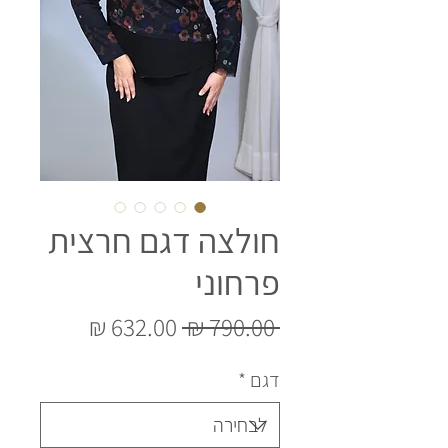
חולצה דגם חרצית
פרחוני
מחיר
מחיר
 ‏790.00 ‏₪ 
רגיל
מבצע
דגם
*